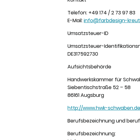
Telefon: +49 174 / 2 73 97 83
E-Mail:
info@farbdesign-kreut
Umsatzsteuer-ID
Umsatzsteuer-Identifikation
DE317592730
Aufsichtsbehörde
Handwerkskammer für Schw
Siebentischstraße 52 – 58
86161 Augsburg
http://www.hwk-schwaben.d
Berufsbezeichnung und beruf
Berufsbezeichnung: