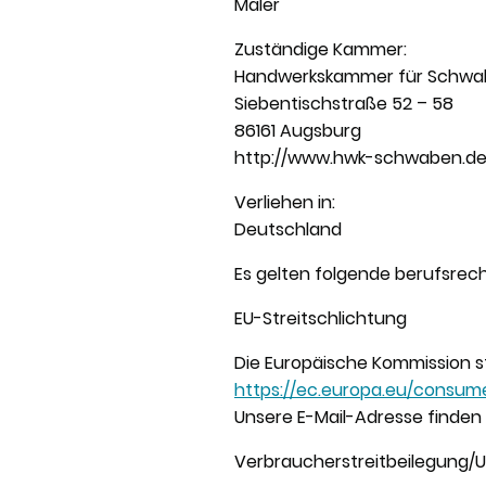
Maler
Zuständige Kammer:
Handwerkskammer für Schw
Siebentischstraße 52 – 58
86161 Augsburg
http://www.hwk-schwaben.d
Verliehen in:
Deutschland
Es gelten folgende berufsrec
EU-Streitschlichtung
Die Europäische Kommission ste
https://ec.europa.eu/consume
Unsere E-Mail-Adresse finden
Verbraucher­streit­beilegung/Un