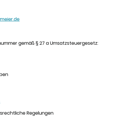
meier.de
snummer gemäß § 27 a Umsatzsteuergesetz:
aben
e
srechtliche Regelungen