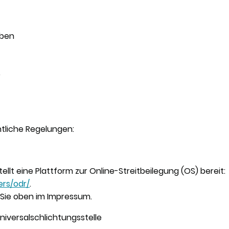
aben
e
htliche Regelungen:
llt eine Plattform zur Online-Streitbeilegung (OS) bereit:
rs/odr/
.
 Sie oben im Impressum.
iversal­schlichtungs­stelle